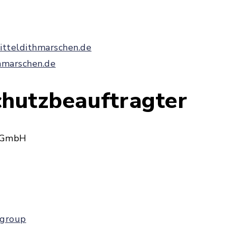
itteldithmarschen.de
hmarschen.de
chutzbeauftragter
 GmbH
.group