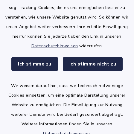
14:00 Uhr – 16:00 Uhr
sog. Tracking-Cookies, die es uns ermöglichen besser zu
Freitag
verstehen, wie unsere Website genutzt wird. So können wir
08:00 Uhr – 12:00 Uhr
unser Angebot weiter verbessern. Ihre erteilte Einwilligung
hierfür können Sie jederzeit über den Link in unseren
Datenschutzhinweisen
widerrufen.
Links
Ich stimme zu
Ich stimme nicht zu
Amt Mitteldithmarschen
Wir weisen darauf hin, dass wir technisch notwendige
Cookies einsetzen, um eine optimale Darstellung unserer
Website zu ermöglichen. Die Einwilligung zur Nutzung
Kontakt
weiterer Dienste wird bei Bedarf gesondert abgefragt.
Weitere Informationen finden Sie in unseren
Barrierefreiheit
Datenschutzhinweisen
.